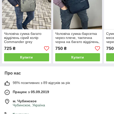
Чоловіча сумка багато
Чоловіча сумка-барсетка
Сумк
відділень сірий колір
через плече, тактична
месе
Commander grey
чорна на багато відділень,
чере
месенджер для чоловіків
міст
725
750
750
₴
₴
Купити
Купити
Про нас
98% позитивних з 89 відгуків за рік
Працює з 05.09.2019
м. Чубинское
Чубинское, Україна