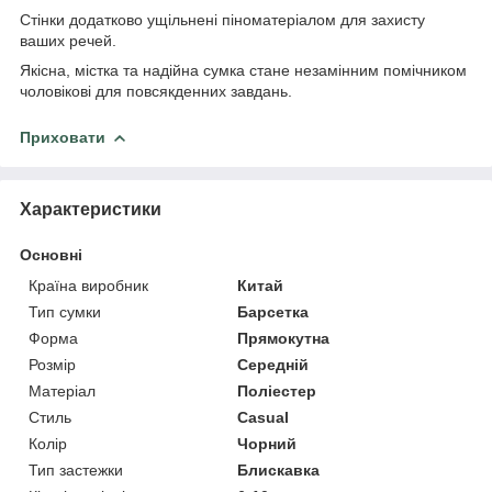
Стінки додатково ущільнені піноматеріалом для захисту
ваших речей.
Якісна, містка та надійна сумка стане незамінним помічником
чоловікові для повсякденних завдань.
Приховати
Характеристики
Основні
Країна виробник
Китай
Тип сумки
Барсетка
Форма
Прямокутна
Розмір
Середній
Матеріал
Поліестер
Стиль
Casual
Колір
Чорний
Тип застежки
Блискавка