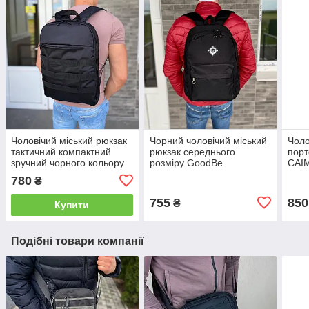
Чоловічий міський рюкзак
Чорний чоловічий міський
Чоло
тактичний компактний
рюкзак середнього
порт
зручний чорного кольору
розміру GoodBe
CAI
для ноутбука
камуфляж стильний
780
₴
портфель міцний
повсякденний
755
850
₴
Купити
Подібні товари компанії