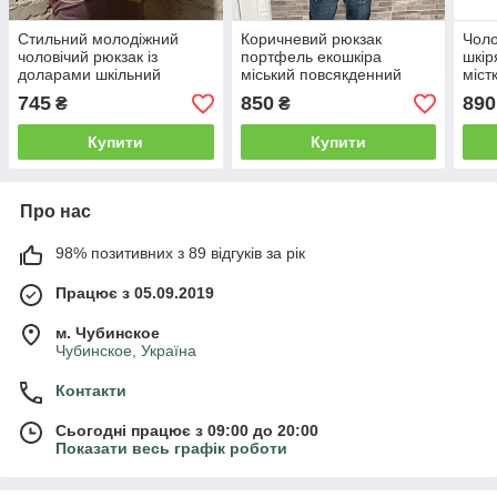
Стильний молодіжний
Коричневий рюкзак
Чоло
чоловічий рюкзак із
портфель екошкіра
шкір
доларами шкільний
міський повсякденний
міст
портфель спортивний
Holiday brown
745
850
890
₴
₴
рюкзак чорний зручний
Купити
Купити
Про нас
98% позитивних з 89 відгуків за рік
Працює з 05.09.2019
м. Чубинское
Чубинское, Україна
Контакти
Сьогодні працює з 09:00 до 20:00
Показати весь графік роботи