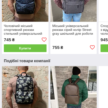
Чоловічий міський
Міський універсальний
Cпор
спортивний рюкзак
рюкзак сірий колір Street
з ві
стильний універсальний
gray шкільний для роботи
чоло
міцний повсякденний 3D
745
945
₴
ефект
755
₴
Купити
Подібні товари компанії