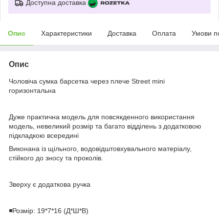
Доступна доставка
Опис
Характеристики
Доставка
Оплата
Умови п
Опис
Чоловіча сумка барсетка через плече Street mini
горизонтальна
⠀
Дуже практична модель для повсякденного використання
модель, невеликий розмір та багато відділень з додатковою
підкладкою всередині
Виконана із щільного, водовідштовхувального матеріалу,
стійкого до зносу та проколів.
⠀
Зверху є додаткова ручка
⠀
◾️Розмір: 19*7*16 (Д*Ш*В)