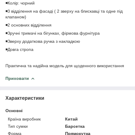
◾️Колір: чорний
◾️3 відділення на фасаді ( 2 зверху на блискавці та одне під
клапаном)
◾️2 основних відділення
◾️Зручні тримачі на бігунках, фірмова фурнітура
◾️Зверху додаткова ручка з накладкою
◾️Довга стропа
⠀
Практична та надійна модель для щоденного використання
Приховати
Характеристики
Основні
Країна виробник
Китай
Тип сумки
Барсетка
Форма
Прямокутна