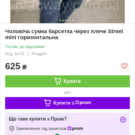
Чоловіча сумка барсетка через плече Street
mini горизонтальна
Готово до відправки
Код: bv72
Роздріб
625
₴
Купити
або
Купити з
Що таке купити з Пром?
Замовлення під захистом