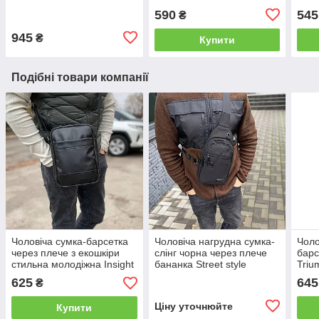
(b40
590
545
₴
945
₴
Купити
Подібні товари компанії
Чоловіча сумка-барсетка
Чоловіча нагрудна сумка-
Чоло
через плече з екошкіри
слінг чорна через плече
барс
стильна молодіжна Insight
бананка Street style
Triu
625
645
₴
Ціну уточнюйте
Купити