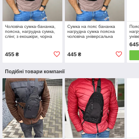
Чоловіча сумка-бананка,
Сумка на пояс бананка
Пояс
поясна, нагрудна сумка,
нагрудна сумка поясна
нагр
слінг, з екошкіри, чорна
чоловіча універсальна
унів
Turtle
екошкіра чорний колір
Екош
645
повс
455
445
₴
₴
Подібні товари компанії