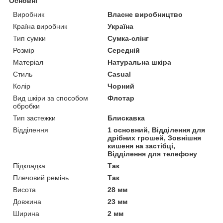
Основні
Виробник
Власне виробництво
Країна виробник
Україна
Тип сумки
Сумка-слінг
Розмір
Середній
Матеріал
Натуральна шкіра
Стиль
Casual
Колір
Чорний
Вид шкіри за способом
Флотар
обробки
Тип застежки
Блискавка
Відділення
1 основний, Відділення для
дрібних грошей, Зовнішня
кишеня на застібці,
Відділення для телефону
Підкладка
Так
Плечовий ремінь
Так
Висота
28 мм
Довжина
23 мм
Ширина
2 мм