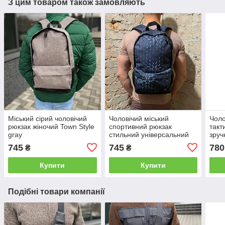
З цим товаром також замовляють
Міський сірий чоловічий
Чоловічий міський
Чоло
рюкзак жіночий Town Style
спортивний рюкзак
такт
gray
стильний універсальний
зруч
міцний повсякденний 3D
для 
745
745
780
₴
₴
ефект
Купити
Купити
Подібні товари компанії