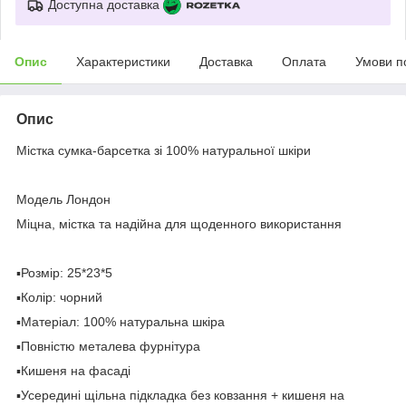
Доступна доставка
Опис
Характеристики
Доставка
Оплата
Умови п
Опис
Містка сумка-барсетка зі 100% натуральної шкіри
⠀
Модель Лондон
Міцна, містка та надійна для щоденного використання
⠀
▪️Розмір: 25*23*5
▪️Колір: чорний
▪️Матеріал: 100% натуральна шкіра
▪️Повністю металева фурнітура
▪️Кишеня на фасаді
▪️Усередині щільна підкладка без ковзання + кишеня на