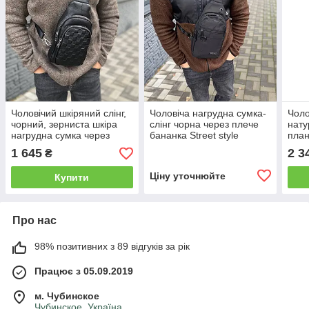
Чоловічий шкіряний слінг,
Чоловіча нагрудна сумка-
Чоло
чорний, зерниста шкіра
слінг чорна через плече
нату
нагрудна сумка через
бананка Street style
план
плече City style
барс
1 645
2 3
₴
Ціну уточнюйте
Купити
Про нас
98% позитивних з 89 відгуків за рік
Працює з 05.09.2019
м. Чубинское
Чубинское, Україна