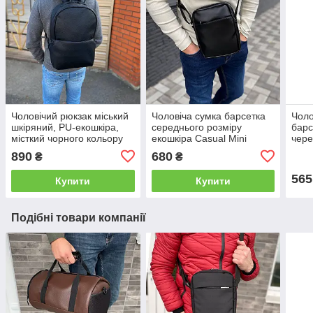
Чоловічий рюкзак міський
Чоловіча сумка барсетка
Чоло
шкіряний, PU-екошкіра,
середнього розміру
барс
місткий чорного кольору
екошкіра Casual Mini
чере
890
680
₴
₴
565
Купити
Купити
Подібні товари компанії