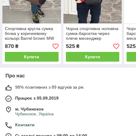
Спортивна кругла сумка
Чорна спортивна чоловіча
Чорн
бочка у коричневому
сумка-барсетка через
барс
кольорі Barrel brown MW
плече месенджер
мес
повсякденна універсальна
унів
870
525
525
₴
₴
Купити
Купити
Про нас
98% позитивних з 89 відгуків за рік
Працює з 05.09.2019
м. Чубинское
Чубинское, Україна
Контакти
Сьогодні працює з 09:00 до 14:00