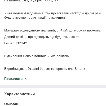
Незамінна річ для дорослих і дітей
⠀
У цій моделі 4 відділення, так що всі ваші необхідні дрібні речі
будуть зручно поруч і надійно захищені
⠀
Матеріал водовідштовхувальний, стійкий до зносу та проколів.
Довгий ремінь, що підходить під будь-який зріст
Розмір: 30*14*5
⠀
Відсилання Новою поштою й Укр поштою
⠀
Виробництво в Україні барсетка через плече Smart+
Приховати
Характеристики
Основні