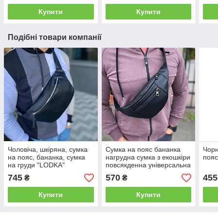
Купити
Купити
Подібні товари компанії
Чоловіча, шкіряна, сумка
Сумка на пояс бананка
Чорн
на пояс, бананка, сумка
нагрудна сумка з екошкіри
пояс
на груди "LODKA"
повсякденна універсальна
стильна якість містка
745
570
455
₴
₴
Купити
Купити