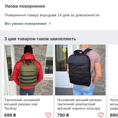
Умови повернення
Повернення товару впродовж 14 днів за домовленістю
Всі умови повернення
З цим товаром також замовляють
Тактичний чоловічий
Чоловічий міський рюкзак
Чоло
міський рюкзак хакі
тактичний компактний
місь
Tactical
зручний чорного кольору
шкір
для ноутбука
повс
699
780
880
₴
₴