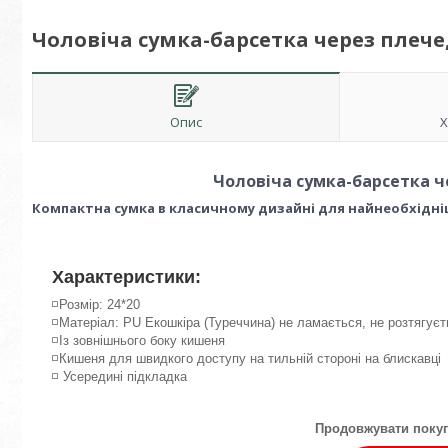
Чоловіча сумка-барсетка через плече
Опис
Х
Чоловіча сумка-барсетка ч
Компактна сумка в класичному дизайні для найнеобхідн
Характеристики:
◽️Розмір: 24*20
◽️Матеріал: PU Екошкіра (Туреччина) не ламається, не розтягуєт
◽️Із зовнішнього боку кишеня
◽️Кишеня для швидкого доступу на тильній стороні на блискавці
◽️ Усередині підкладка
Продовжувати покуп