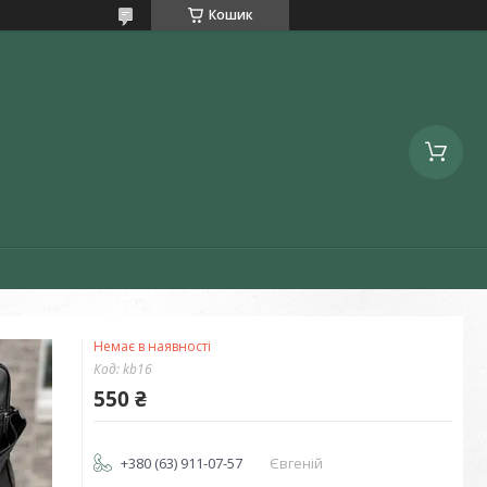
Кошик
Немає в наявності
Код:
kb16
550 ₴
+380 (63) 911-07-57
Євгеній