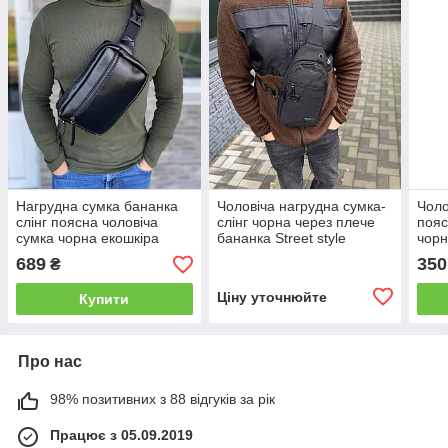
Нагрудна сумка бананка
Чоловіча нагрудна сумка-
Чоло
слінг поясна чоловіча
слінг чорна через плече
пояс
сумка чорна екошкіра
бананка Street style
чор
Bond Cube
689
350
₴
Ціну уточнюйте
Купити
Про нас
98% позитивних з 88 відгуків за рік
Працює з 05.09.2019