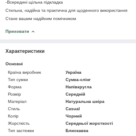
-Всередині щільна підкладка
Стильна, надійна та практична для щоденного використання
Стане вашим надійним помічником
Приховати
Характеристики
Основні
Країна виробник
Україна
Тип сумки
Сумка-слінг
Форма
Напівкругла
Розмір
Середній
Матеріал
Натуральна шкіра
Стиль
Casual
Колір
Чорний
Жорсткість
Середньої жорсткості
Тип застежки
Блискавка