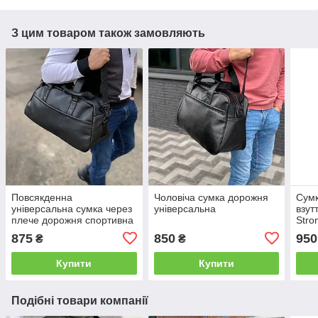
З цим товаром також замовляють
Повсякденна
Чоловіча сумка дорожня
Сумк
універсальна сумка через
універсальна
взут
плече дорожня спортивна
Stro
середнього розміру
спор
875
850
950
₴
₴
зручна невелика з
екошкіри
Купити
Купити
Подібні товари компанії